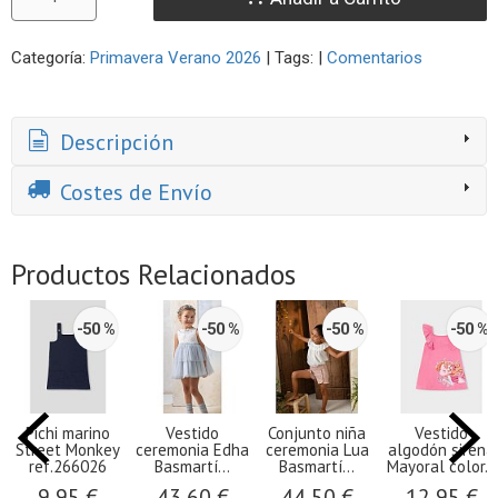
Categoría:
Primavera Verano 2026
|
Tags:
|
Comentarios
Descripción
Costes de Envío
Productos Relacionados
-50 %
-50 %
-50 %
-50 %
Pichi marino
Vestido
Conjunto niña
Vestido
Street Monkey
ceremonia Edha
ceremonia Lua
algodón sirena
ref.266026
Basmartí...
Basmartí...
Mayoral color...
9,95 €
43,60 €
44,50 €
12,95 €