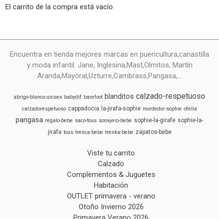
El carrito de la compra está vacío
Encuentra en tienda mejores marcas en puericultura,canastilla
y moda infantil. Jane, Inglesina,Mast,Olmitos, Martín
Aranda,Mayoral,Uzturre,Cambrass,Pangasa,...
calzado-respetuoso
blanditos
abrigo-blanco-unisex
babydif
barefoot
cappadocia
la-jirafa-sophie
calzadorespetuoso
mordedor-sophie
ofelia
pangasa
sophie-la-girafe
sophie-la-
regalo-bebe
saco-tous
sonajero-bebe
jirafa
zapatos-bebe
tous
trenca-bebe
trenka-bebe
Viste tu carrito
Calzado
Complementos & Juguetes
Habitación
OUTLET primavera - verano
Otoño Invierno 2026
Primavera Verano 2026