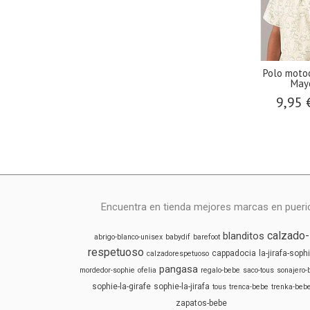
Polo moto
Mayo
9,95 
Encuentra en tienda mejores marcas en puericu
calzado-
blanditos
abrigo-blanco-unisex
babydif
barefoot
respetuoso
cappadocia
la-jirafa-soph
calzadorespetuoso
pangasa
mordedor-sophie
ofelia
regalo-bebe
saco-tous
sonajero-
sophie-la-girafe
sophie-la-jirafa
tous
trenca-bebe
trenka-beb
zapatos-bebe