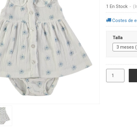
1 En Stock
-
(I
Costes de e
Talla