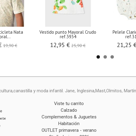
cicleta Nata
Vestido punto Mayoral Crudo
Pelele Clar
ral...
ref.3934
ref.3
€
12,95 €
21,25 
19,90 €
25,90 €
ltura,canastilla y moda infantil. Jane, Inglesina,Mast,Olmitos, Mart
Viste tu carrito
Calzado
ie
Complementos & Juguetes
bebe
Habitación
e
OUTLET primavera - verano