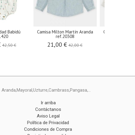
idad Babidú
Camisa Milton Martín Aranda
Camisa Quebec 
1420
ref.20308
Aranda 
€
21,00 €
19,95 €
42,50 €
42,00 €
ín Aranda,Mayoral,Uzturre,Cambrass,Pangasa,...
Ir arriba
Contáctanos
Aviso Legal
Política de Privacidad
Condiciones de Compra