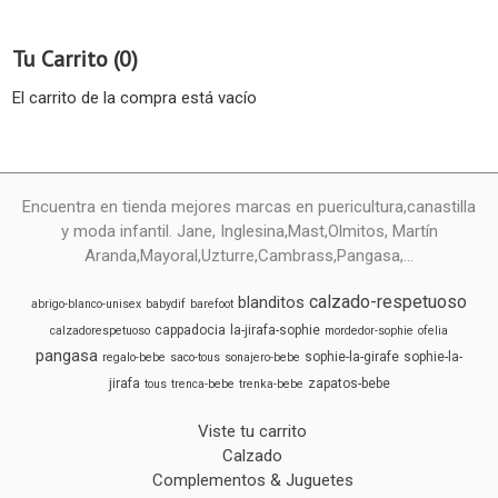
Tu Carrito (0)
El carrito de la compra está vacío
Encuentra en tienda mejores marcas en puericultura,canastilla
y moda infantil. Jane, Inglesina,Mast,Olmitos, Martín
Aranda,Mayoral,Uzturre,Cambrass,Pangasa,...
calzado-respetuoso
blanditos
abrigo-blanco-unisex
babydif
barefoot
cappadocia
la-jirafa-sophie
calzadorespetuoso
mordedor-sophie
ofelia
pangasa
sophie-la-girafe
sophie-la-
regalo-bebe
saco-tous
sonajero-bebe
jirafa
zapatos-bebe
tous
trenca-bebe
trenka-bebe
Viste tu carrito
Calzado
Complementos & Juguetes