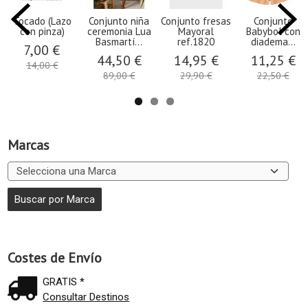
Tocado (Lazo
Conjunto niña
Conjunto fresas
Conjunto
con pinza)
ceremonia Lua
Mayoral
Babybol con
Basmartí...
ref.1820
diadema...
7,00 €
44,50 €
14,95 €
11,25 €
14,00 €
89,00 €
29,90 €
22,50 €
Marcas
Costes de Envío
GRATIS *
Consultar Destinos