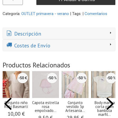
Categoría:
OUTLET primavera - verano
|
Tags:
|
Comentarios
Descripción
Costes de Envío
Productos Relacionados
-50 €
-50 %
-50 %
-50 %
Conjunto niño
Capota estrella
Conjunto
Body manga
Rubí Basmartí
rosa
vestido 3p
corta plum
empolvado...
Artesanía...
bambula
10,00 €
marfil...
9,50 €
29,95 €