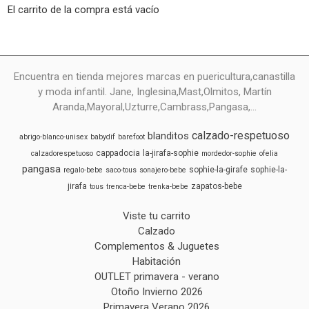
El carrito de la compra está vacío
Encuentra en tienda mejores marcas en puericultura,canastilla
y moda infantil. Jane, Inglesina,Mast,Olmitos, Martín
Aranda,Mayoral,Uzturre,Cambrass,Pangasa,...
calzado-respetuoso
blanditos
abrigo-blanco-unisex
babydif
barefoot
cappadocia
la-jirafa-sophie
calzadorespetuoso
mordedor-sophie
ofelia
pangasa
sophie-la-girafe
sophie-la-
regalo-bebe
saco-tous
sonajero-bebe
jirafa
zapatos-bebe
tous
trenca-bebe
trenka-bebe
Viste tu carrito
Calzado
Complementos & Juguetes
Habitación
OUTLET primavera - verano
Otoño Invierno 2026
Primavera Verano 2026