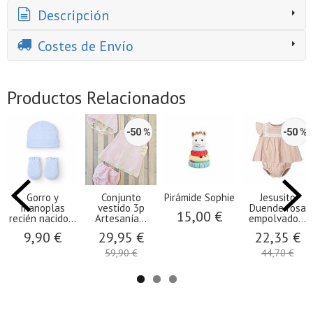
Descripción
Costes de Envío
Productos Relacionados
-50 %
-50 %
Gorro y
Conjunto
Pirámide Sophie
Jesusito
manoplas
vestido 3p
Duende rosa
15,00 €
recién nacido...
Artesanía...
empolvado...
9,90 €
29,95 €
22,35 €
59,90 €
44,70 €