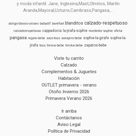
y moda infantil. Jane, Inglesina,Mast,Olmitos, Martín
Aranda,Mayoral,Uzturre,Cambrass,Pangasa,...
calzado-respetuoso
blanditos
abrigo-blanco-unisex
babydif
barefoot
cappadocia
la-jirafa-sophie
calzadorespetuoso
mordedor-sophie
ofelia
pangasa
sophie-la-girafe
sophie-la-
regalo-bebe
saco-tous
sonajero-bebe
jirafa
zapatos-bebe
tous
trenca-bebe
trenka-bebe
Viste tu carrito
Calzado
Complementos & Juguetes
Habitación
OUTLET primavera - verano
Otoño Invierno 2026
Primavera Verano 2026
Ir arriba
Contáctanos
Aviso Legal
Política de Privacidad