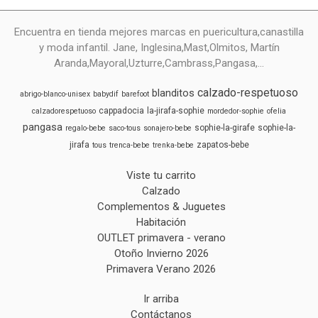
Encuentra en tienda mejores marcas en puericultura,canastilla
y moda infantil. Jane, Inglesina,Mast,Olmitos, Martín
Aranda,Mayoral,Uzturre,Cambrass,Pangasa,...
calzado-respetuoso
blanditos
abrigo-blanco-unisex
babydif
barefoot
cappadocia
la-jirafa-sophie
calzadorespetuoso
mordedor-sophie
ofelia
pangasa
sophie-la-girafe
sophie-la-
regalo-bebe
saco-tous
sonajero-bebe
jirafa
zapatos-bebe
tous
trenca-bebe
trenka-bebe
Viste tu carrito
Calzado
Complementos & Juguetes
Habitación
OUTLET primavera - verano
Otoño Invierno 2026
Primavera Verano 2026
Ir arriba
Contáctanos