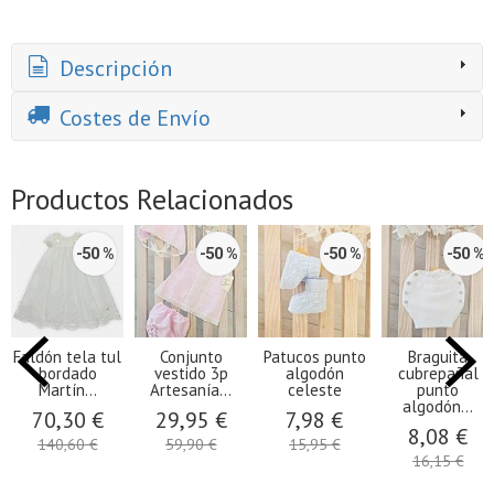
Descripción
Costes de Envío
Productos Relacionados
-50 %
-50 %
-50 %
-50 %
Faldón tela tul
Conjunto
Patucos punto
Braguita
bordado
vestido 3p
algodón
cubrepañal
Martín...
Artesanía...
celeste
punto
algodón...
70,30 €
29,95 €
7,98 €
8,08 €
140,60 €
59,90 €
15,95 €
16,15 €