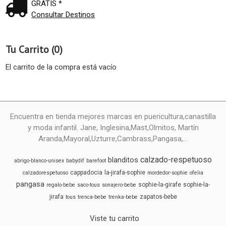
GRATIS *
Consultar Destinos
Tu Carrito (0)
El carrito de la compra está vacío
Encuentra en tienda mejores marcas en puericultura,canastilla
y moda infantil. Jane, Inglesina,Mast,Olmitos, Martín
Aranda,Mayoral,Uzturre,Cambrass,Pangasa,...
calzado-respetuoso
blanditos
abrigo-blanco-unisex
babydif
barefoot
cappadocia
la-jirafa-sophie
calzadorespetuoso
mordedor-sophie
ofelia
pangasa
sophie-la-girafe
sophie-la-
regalo-bebe
saco-tous
sonajero-bebe
jirafa
zapatos-bebe
tous
trenca-bebe
trenka-bebe
Viste tu carrito