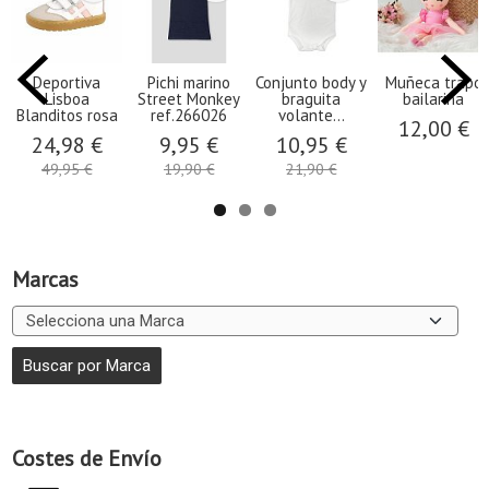
Deportiva
Pichi marino
Conjunto body y
Muñeca trapo
Lisboa
Street Monkey
braguita
bailarina
Blanditos rosa
ref.266026
volante...
12,00 €
24,98 €
9,95 €
10,95 €
49,95 €
19,90 €
21,90 €
Marcas
Costes de Envío