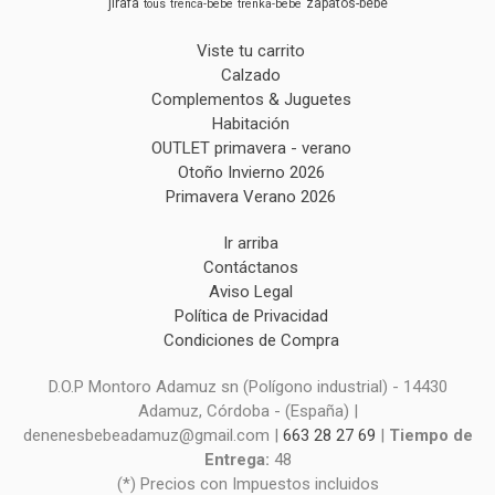
jirafa
zapatos-bebe
tous
trenca-bebe
trenka-bebe
Viste tu carrito
Calzado
Complementos & Juguetes
Habitación
OUTLET primavera - verano
Otoño Invierno 2026
Primavera Verano 2026
Ir arriba
Contáctanos
Aviso Legal
Política de Privacidad
Condiciones de Compra
D.O.P Montoro Adamuz sn (Polígono industrial) - 14430
Adamuz, Córdoba - (España) |
denenesbebeadamuz@gmail.com |
663 28 27 69
|
Tiempo de
Entrega:
48
(*) Precios con Impuestos incluidos