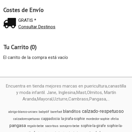
Costes de Envío
GRATIS *
Consultar Destinos
Tu Carrito (0)
El carrito de la compra está vacío
Encuentra en tienda mejores marcas en puericultura,canastilla
y moda infantil. Jane, Inglesina,Mast,Olmitos, Martín
Aranda,Mayoral,Uzturre,Cambrass,Pangasa,...
calzado-respetuoso
blanditos
abrigo-blanco-unisex
babydif
barefoot
cappadocia
la-jirafa-sophie
calzadorespetuoso
mordedor-sophie
ofelia
pangasa
sophie-la-girafe
sophie-la-
regalo-bebe
saco-tous
sonajero-bebe