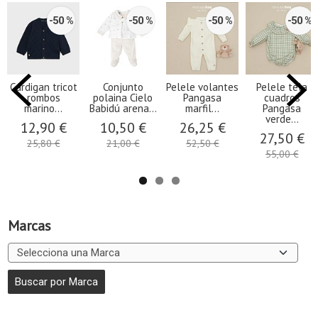
-50 %
-50 %
-50 %
-50 %
Cárdigan tricot
Conjunto
Pelele volantes
Pelele tela
rombos
polaina Cielo
Pangasa
cuadros
marino...
Babidú arena...
marfil...
Pangasa
verde...
12,90 €
10,50 €
26,25 €
27,50 €
25,80 €
21,00 €
52,50 €
55,00 €
Marcas