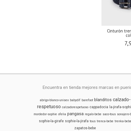
Cinturón tr
col
7,
Encuentra en tienda mejores marcas en puericu
calzado-
blanditos
abrigo-blanco-unisex
babydif
barefoot
respetuoso
cappadocia
la-jirafa-soph
calzadorespetuoso
pangasa
mordedor-sophie
ofelia
regalo-bebe
saco-tous
sonajero-
sophie-la-girafe
sophie-la-jirafa
tous
trenca-bebe
trenka-beb
zapatos-bebe