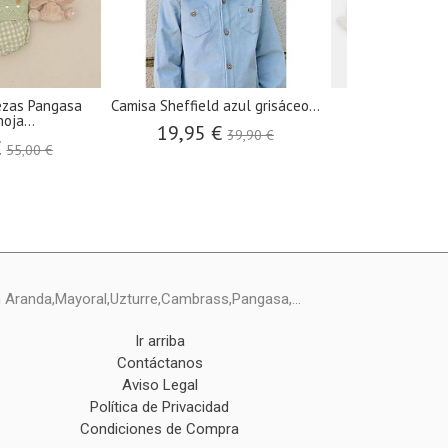
ezas Pangasa
Camisa Sheffield azul grisáceo...
Camisa blusa m
oja...
Aranda
19,95 €
39,90 €
€
19,95 €
55,00 €
ín Aranda,Mayoral,Uzturre,Cambrass,Pangasa,...
Ir arriba
Contáctanos
Aviso Legal
Política de Privacidad
Condiciones de Compra