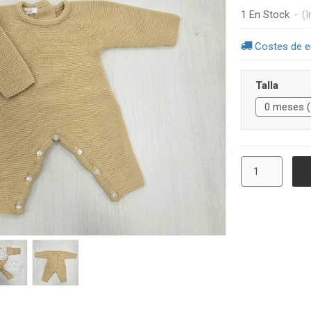
1 En Stock
-
(I
Costes de e
Talla