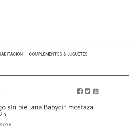
HABITACIÓN
COMPLEMENTOS & JUGUETES
5
rgo sin pie lana Babydif mostaza
225
9,00 €