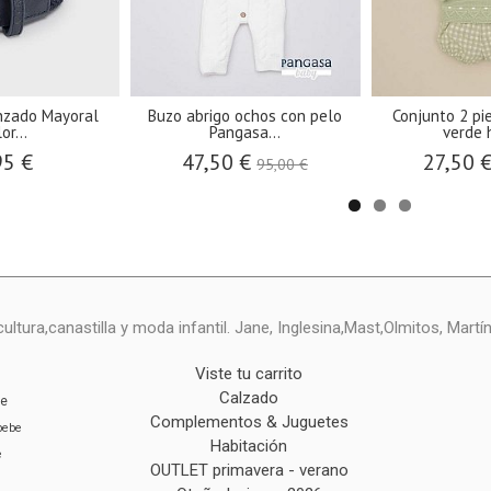
enzado Mayoral
Buzo abrigo ochos con pelo
Conjunto 2 pi
or...
Pangasa...
verde h
95 €
47,50 €
27,50 
95,00 €
ltura,canastilla y moda infantil. Jane, Inglesina,Mast,Olmitos, Mart
Viste tu carrito
Calzado
ie
Complementos & Juguetes
bebe
Habitación
e
OUTLET primavera - verano