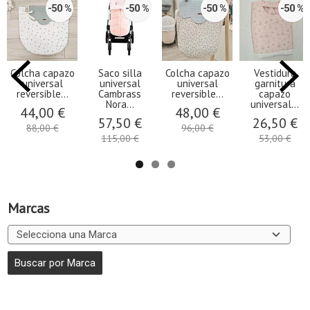
-50 %
-50 %
-50 %
-50 %
Colcha capazo
Saco silla
Colcha capazo
Vestidura
universal
universal
universal
garnitura
reversible...
Cambrass
reversible...
capazo
Nora...
universal...
44,00 €
48,00 €
57,50 €
26,50 €
88,00 €
96,00 €
115,00 €
53,00 €
Marcas