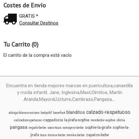
Costes de Envío
GRATIS *
Consultar Destinos
Tu Carrito (0)
El carrito de la compra está vacío
Encuentra en tienda mejores marcas en puericultura,canastilla
y moda infantil. Jane, Inglesina,Mast,Olmitos, Martín
Aranda,Mayoral,Uzturre,Cambrass,Pangasa,...
calzado-respetuoso
blanditos
abrigo-blanco-unisex
babydif
barefoot
cappadocia
la-jirafa-sophie
calzadorespetuoso
mordedor-sophie
ofelia
pangasa
sophie-la-girafe
sophie-la-
regalo-bebe
saco-tous
sonajero-bebe
jirafa
zapatos-bebe
tous
trenca-bebe
trenka-bebe