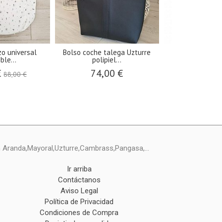
o universal
Bolso coche talega Uzturre
Muñeco trapo 
ble...
polipiel...
ref.3
€
74,00 €
15,5
88,00 €
ín Aranda,Mayoral,Uzturre,Cambrass,Pangasa,...
Ir arriba
Contáctanos
Aviso Legal
Política de Privacidad
Condiciones de Compra