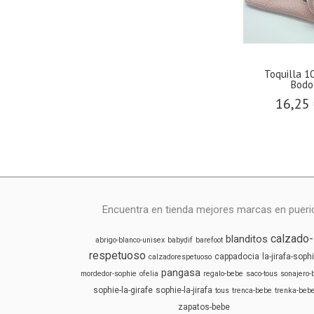
Toquilla 
Bodo
16,25
Encuentra en tienda mejores marcas en puericu
calzado-
blanditos
abrigo-blanco-unisex
babydif
barefoot
respetuoso
cappadocia
la-jirafa-soph
calzadorespetuoso
pangasa
mordedor-sophie
ofelia
regalo-bebe
saco-tous
sonajero-
sophie-la-girafe
sophie-la-jirafa
tous
trenca-bebe
trenka-beb
zapatos-bebe