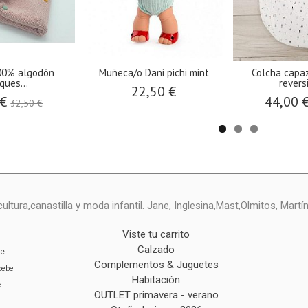
100% algodón
Muñeca/o Dani pichi mint
Colcha capaz
ques...
reversi
22,50 €
 €
44,00 
32,50 €
ltura,canastilla y moda infantil. Jane, Inglesina,Mast,Olmitos, Mart
Viste tu carrito
Calzado
ie
Complementos & Juguetes
bebe
Habitación
e
OUTLET primavera - verano