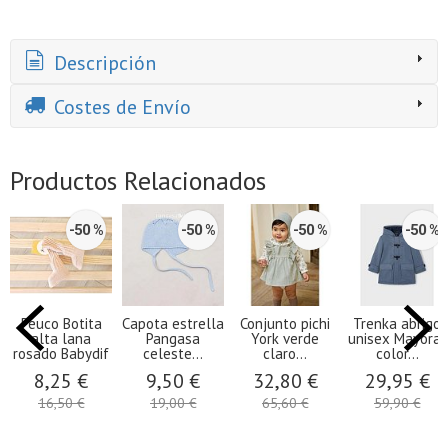
Descripción
Costes de Envío
Productos Relacionados
-50 %
-50 %
-50 %
-50 %
Peuco Botita
Capota estrella
Conjunto pichi
Trenka abrigo
alta lana
Pangasa
York verde
unisex Mayoral
rosado Babydif
celeste...
claro...
color...
8,25 €
9,50 €
32,80 €
29,95 €
16,50 €
19,00 €
65,60 €
59,90 €