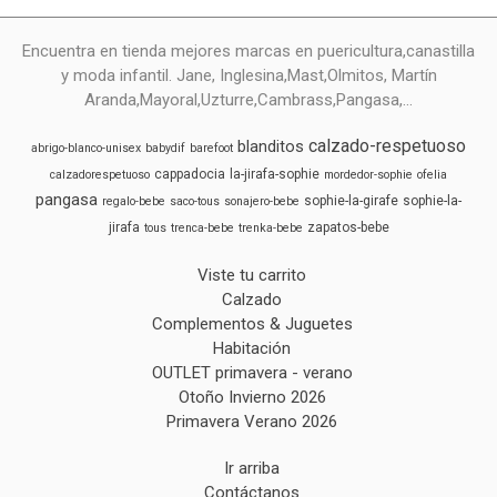
Encuentra en tienda mejores marcas en puericultura,canastilla
y moda infantil. Jane, Inglesina,Mast,Olmitos, Martín
Aranda,Mayoral,Uzturre,Cambrass,Pangasa,...
calzado-respetuoso
blanditos
abrigo-blanco-unisex
babydif
barefoot
cappadocia
la-jirafa-sophie
calzadorespetuoso
mordedor-sophie
ofelia
pangasa
sophie-la-girafe
sophie-la-
regalo-bebe
saco-tous
sonajero-bebe
jirafa
zapatos-bebe
tous
trenca-bebe
trenka-bebe
Viste tu carrito
Calzado
Complementos & Juguetes
Habitación
OUTLET primavera - verano
Otoño Invierno 2026
Primavera Verano 2026
Ir arriba
Contáctanos