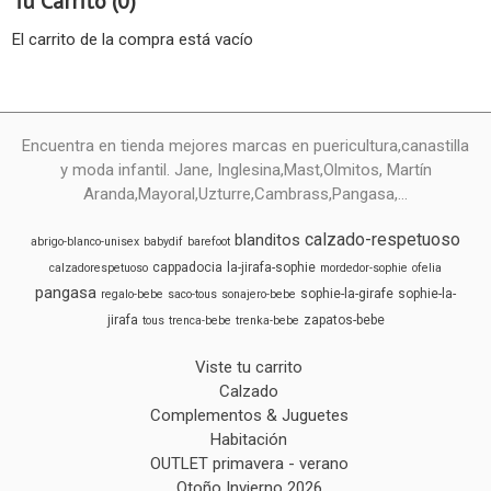
Tu Carrito (0)
El carrito de la compra está vacío
Encuentra en tienda mejores marcas en puericultura,canastilla
y moda infantil. Jane, Inglesina,Mast,Olmitos, Martín
Aranda,Mayoral,Uzturre,Cambrass,Pangasa,...
calzado-respetuoso
blanditos
abrigo-blanco-unisex
babydif
barefoot
cappadocia
la-jirafa-sophie
calzadorespetuoso
mordedor-sophie
ofelia
pangasa
sophie-la-girafe
sophie-la-
regalo-bebe
saco-tous
sonajero-bebe
jirafa
zapatos-bebe
tous
trenca-bebe
trenka-bebe
Viste tu carrito
Calzado
Complementos & Juguetes
Habitación
OUTLET primavera - verano
Otoño Invierno 2026