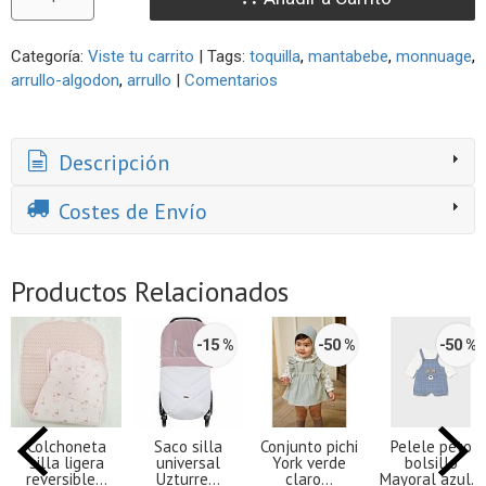
Categoría:
Viste tu carrito
|
Tags:
toquilla
mantabebe
monnuage
arrullo-algodon
arrullo
|
Comentarios
Descripción
Costes de Envío
Productos Relacionados
-15 %
-50 %
-50 %
Colchoneta
Saco silla
Conjunto pichi
Pelele peto
silla ligera
universal
York verde
bolsillo
reversible...
Uzturre...
claro...
Mayoral azul...