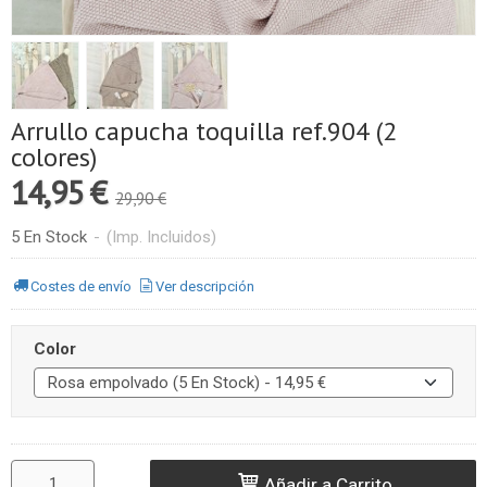
Arrullo capucha toquilla ref.904 (2
colores)
14,95 €
29,90 €
5 En Stock
-
(Imp. Incluidos)
Costes de envío
Ver descripción
Color
Añadir a Carrito