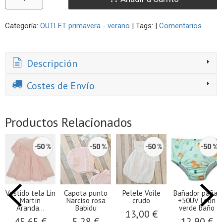
Categoría:
OUTLET primavera - verano
|
Tags:
|
Comentarios
Descripción
Costes de Envío
Productos Relacionados
-50 %
-50 %
-50 %
-50 %
Vestido tela Lin
Capota punto
Pelele Voile
Bañador pañal
Martín
Narciso rosa
crudo
+50UV León
Aranda...
Babidu
verde baño
13,00 €
45,65 €
5,28 €
12,90 €