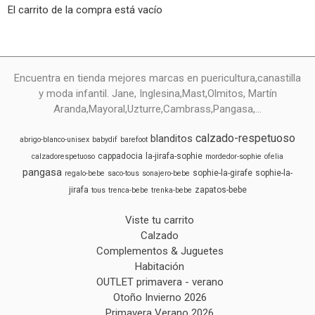
El carrito de la compra está vacío
Encuentra en tienda mejores marcas en puericultura,canastilla
y moda infantil. Jane, Inglesina,Mast,Olmitos, Martín
Aranda,Mayoral,Uzturre,Cambrass,Pangasa,...
calzado-respetuoso
blanditos
abrigo-blanco-unisex
babydif
barefoot
cappadocia
la-jirafa-sophie
calzadorespetuoso
mordedor-sophie
ofelia
pangasa
sophie-la-girafe
sophie-la-
regalo-bebe
saco-tous
sonajero-bebe
jirafa
zapatos-bebe
tous
trenca-bebe
trenka-bebe
Viste tu carrito
Calzado
Complementos & Juguetes
Habitación
OUTLET primavera - verano
Otoño Invierno 2026
Primavera Verano 2026