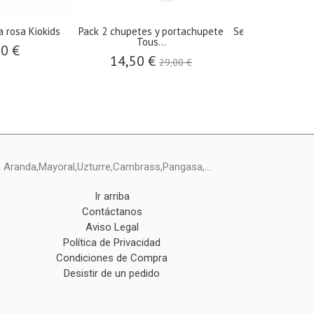
a rosa Kiokids
Pack 2 chupetes y portachupete
Set Sophie con so
Tous...
de..
90 €
14,50 €
34,9
29,00 €
ín Aranda,Mayoral,Uzturre,Cambrass,Pangasa,...
Ir arriba
Contáctanos
Aviso Legal
Política de Privacidad
Condiciones de Compra
Desistir de un pedido