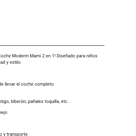
e Coche Moderm Mami 2 en 1! Diseñado para niños
d y estilo.
de llevar el coche completo.
igo, biberón, pañales toquilla, etc…
nejo.
o y transporte.