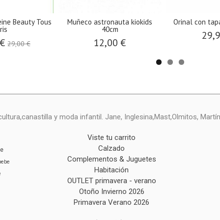
peine Beauty Tous
Muñeco astronauta kiokids
Orinal con tap
ris
40cm
29,
 €
12,00 €
29,00 €
ltura,canastilla y moda infantil. Jane, Inglesina,Mast,Olmitos, Mart
Viste tu carrito
Calzado
ie
Complementos & Juguetes
bebe
Habitación
e
OUTLET primavera - verano
Otoño Invierno 2026
Primavera Verano 2026