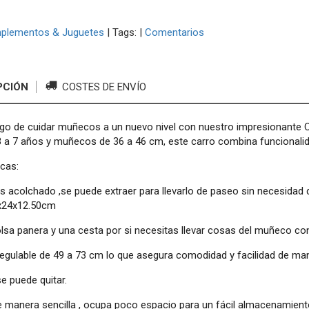
plementos & Juguetes
|
Tags:
|
Comentarios
PCIÓN
COSTES DE ENVÍO
juego de cuidar muñecos a un nuevo nivel con nuestro impresionant
 3 a 7 años y muñecos de 36 a 46 cm, este carro combina funcionalida
icas:
s acolchado ,se puede extraer para llevarlo de paseo sin necesidad 
x24x12.50cm
lsa panera y una cesta por si necesitas llevar cosas del muñeco cont
 regulable de 49 a 73 cm lo que asegura comodidad y facilidad de ma
e puede quitar.
e manera sencilla , ocupa poco espacio para un fácil almacenamient