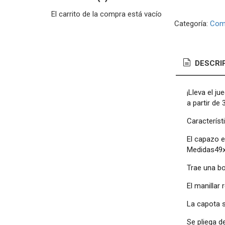
El carrito de la compra está vacío
Categoría:
Com
DESCRI
¡Lleva el 
a partir de
Característ
El capazo e
Medidas49
Trae una bo
El manillar
La capota s
Se pliega d