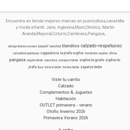
Encuentra en tienda mejores marcas en puericultura,canastilla
y moda infantil. Jane, Inglesina,Mast,Olmitos, Martín
Aranda,Mayoral,Uzturre,Cambrass,Pangasa,...
calzado-respetuoso
blanditos
abrigo-blanco-unisex
babydif
barefoot
cappadocia
la-jirafa-sophie
calzadorespetuoso
mordedor-sophie
ofelia
pangasa
sophie-la-girafe
sophie-la-
regalo-bebe
saco-tous
sonajero-bebe
jirafa
zapatos-bebe
tous
trenca-bebe
trenka-bebe
Viste tu carrito
Calzado
Complementos & Juguetes
Habitación
OUTLET primavera - verano
Otoño Invierno 2026
Primavera Verano 2026
Ir arriba