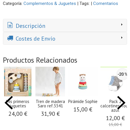
Categoría:
Complementos & Juguetes
|
Tags:
|
Comentarios
Descripción
Costes de Envío
Productos Relacionados
-20 %
Mis primeros
Tren de madera
Pirámide Sophie
Pack 2
juguetes
Saro ref.3341
calcetines Tous
15,00 €
azul
24,00 €
31,90 €
12,00 €
15,00 €