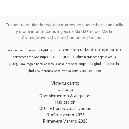
Encuentra en tienda mejores marcas en puericultura,canastilla
y moda infantil. Jane, Inglesina,Mast,Olmitos, Martín
Aranda,Mayoral,Uzturre,Cambrass,Pangasa,...
calzado-respetuoso
blanditos
abrigo-blanco-unisex
babydif
barefoot
cappadocia
la-jirafa-sophie
calzadorespetuoso
mordedor-sophie
ofelia
pangasa
sophie-la-girafe
sophie-la-
regalo-bebe
saco-tous
sonajero-bebe
jirafa
zapatos-bebe
tous
trenca-bebe
trenka-bebe
Viste tu carrito
Calzado
Complementos & Juguetes
Habitación
OUTLET primavera - verano
Otoño Invierno 2026
Primavera Verano 2026