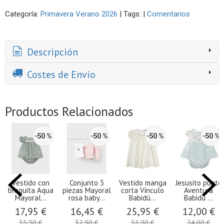
Categoría:
Primavera Verano 2026
|
Tags:
|
Comentarios
Descripción
Costes de Envío
Productos Relacionados
-50 %
-50 %
-50 %
-50 %
Vestido con
Conjunto 3
Vestido manga
Jesusito punto
braguita Aqua
piezas Mayoral
corta Vínculo
Aventura
Mayoral...
rosa baby...
Babidú...
Babidú ...
17,95 €
16,45 €
25,95 €
12,00 €
35,90 €
32,90 €
51,90 €
24,00 €