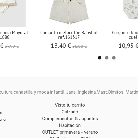
emonia Mayoral
Conjunto melocotón Babybol
Conjunto bod
.1888
ref.161317
cuell
 €
13,40 €
10,95 
37,99 €
26,80 €
ltura,canastilla y moda infantil. Jane, Inglesina,Mast,Olmitos, Mart
Viste tu carrito
Calzado
ie
Complementos & Juguetes
bebe
Habitación
e
OUTLET primavera - verano