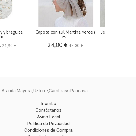
y y braguita
Capota con tul Martina verde (
Jesusito tul maqu
o...
es...
26,30 €
€
24,00 €
21,90 €
48,00 €
ín Aranda,Mayoral,Uzturre,Cambrass,Pangasa,...
Ir arriba
Contáctanos
Aviso Legal
Política de Privacidad
Condiciones de Compra