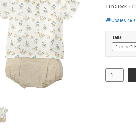
1 En Stock
-
(I
Costes de e
Talla