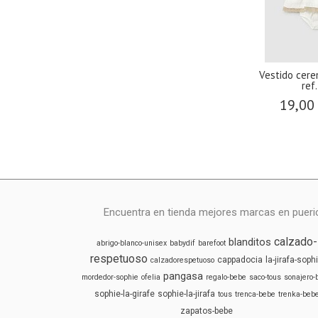
Vestido cer
ref
19,00
Encuentra en tienda mejores marcas en puericu
calzado-
blanditos
abrigo-blanco-unisex
babydif
barefoot
respetuoso
cappadocia
la-jirafa-soph
calzadorespetuoso
pangasa
mordedor-sophie
ofelia
regalo-bebe
saco-tous
sonajero-
sophie-la-girafe
sophie-la-jirafa
tous
trenca-bebe
trenka-beb
zapatos-bebe