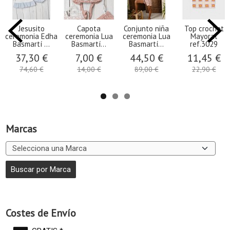
Jesusito
Capota
Conjunto niña
Top crochet
ceremonia Edha
ceremonia Lua
ceremonia Lua
Mayoral
Basmartí ...
Basmartí...
Basmartí...
ref.3029
37,30 €
7,00 €
44,50 €
11,45 €
74,60 €
14,00 €
89,00 €
22,90 €
Marcas
Costes de Envío