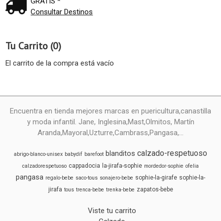
GRATIS *
Consultar Destinos
Tu Carrito (0)
El carrito de la compra está vacío
Encuentra en tienda mejores marcas en puericultura,canastilla
y moda infantil. Jane, Inglesina,Mast,Olmitos, Martín
Aranda,Mayoral,Uzturre,Cambrass,Pangasa,...
calzado-respetuoso
blanditos
abrigo-blanco-unisex
babydif
barefoot
cappadocia
la-jirafa-sophie
calzadorespetuoso
mordedor-sophie
ofelia
pangasa
sophie-la-girafe
sophie-la-
regalo-bebe
saco-tous
sonajero-bebe
jirafa
zapatos-bebe
tous
trenca-bebe
trenka-bebe
Viste tu carrito