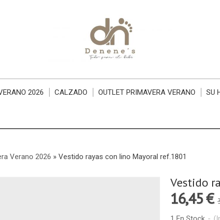
VERANO 2026
CALZADO
OUTLET PRIMAVERA VERANO
SU 
era Verano 2026
»
Vestido rayas con lino Mayoral ref.1801
Vestido r
16,45 €
1 En Stock
-
(I