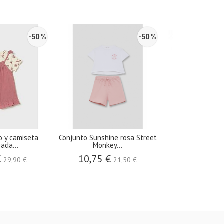
-50 %
-50 %
o y camiseta
Conjunto Sunshine rosa Street
Peto ranita vol
ada...
Monkey...
Babidú
€
10,75 €
11,25 €
29,90 €
21,50 €