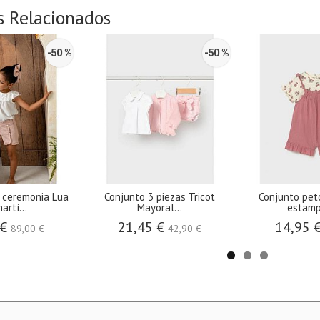
s Relacionados
-50 %
-50 %
a ceremonia Lua
Conjunto 3 piezas Tricot
Conjunto pet
artí...
Mayoral...
estamp
 €
21,45 €
14,95 
89,00 €
42,90 €