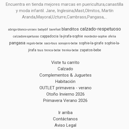
Encuentra en tienda mejores marcas en puericultura,canastilla
y moda infantil. Jane, Inglesina,Mast,Olmitos, Martín
Aranda,Mayoral,Uzturre,Cambrass,Pangasa,...
calzado-respetuoso
blanditos
abrigo-blanco-unisex
babydif
barefoot
cappadocia
la-jirafa-sophie
calzadorespetuoso
mordedor-sophie
ofelia
pangasa
sophie-la-girafe
sophie-la-
regalo-bebe
saco-tous
sonajero-bebe
jirafa
zapatos-bebe
tous
trenca-bebe
trenka-bebe
Viste tu carrito
Calzado
Complementos & Juguetes
Habitación
OUTLET primavera - verano
Otoño Invierno 2026
Primavera Verano 2026
Ir arriba
Contáctanos
Aviso Legal