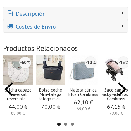
Descripción
Costes de Envío
Productos Relacionados
-50 %
-10 %
-15 %
Colcha capazo
Bolso coche
Maleta clínica
Saco capazo
universal
Mini-talega
Blush Cambrass
vicky vichy rosa
reversible...
talega midi...
Cambrass
62,10 €
44,00 €
70,00 €
67,15 €
69,00 €
88,00 €
79,00 €