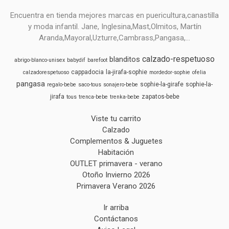
Encuentra en tienda mejores marcas en puericultura,canastilla
y moda infantil. Jane, Inglesina,Mast,Olmitos, Martín
Aranda,Mayoral,Uzturre,Cambrass,Pangasa,...
calzado-respetuoso
blanditos
abrigo-blanco-unisex
babydif
barefoot
cappadocia
la-jirafa-sophie
calzadorespetuoso
mordedor-sophie
ofelia
pangasa
sophie-la-girafe
sophie-la-
regalo-bebe
saco-tous
sonajero-bebe
jirafa
zapatos-bebe
tous
trenca-bebe
trenka-bebe
Viste tu carrito
Calzado
Complementos & Juguetes
Habitación
OUTLET primavera - verano
Otoño Invierno 2026
Primavera Verano 2026
Ir arriba
Contáctanos