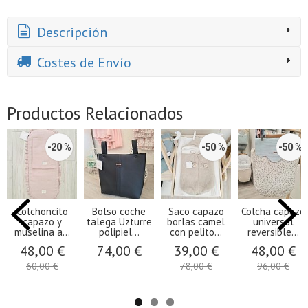
Descripción
Costes de Envío
Productos Relacionados
-20 %
-50 %
-50 %
Colchoncito
Bolso coche
Saco capazo
Colcha capazo
capazo y
talega Uzturre
borlas camel
universal
muselina a...
polipiel...
con pelito...
reversible...
48,00 €
74,00 €
39,00 €
48,00 €
60,00 €
78,00 €
96,00 €