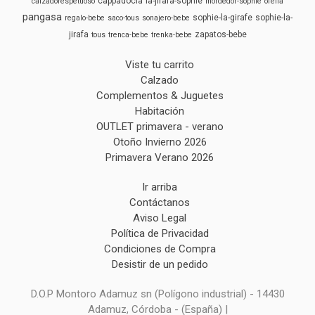
cappadocia
la-jirafa-sophie
calzadorespetuoso
mordedor-sophie
ofelia
pangasa
sophie-la-girafe
sophie-la-
regalo-bebe
saco-tous
sonajero-bebe
jirafa
zapatos-bebe
tous
trenca-bebe
trenka-bebe
Viste tu carrito
Calzado
Complementos & Juguetes
Habitación
OUTLET primavera - verano
Otoño Invierno 2026
Primavera Verano 2026
Ir arriba
Contáctanos
Aviso Legal
Política de Privacidad
Condiciones de Compra
Desistir de un pedido
D.O.P Montoro Adamuz sn (Polígono industrial) - 14430
Adamuz, Córdoba - (España) |