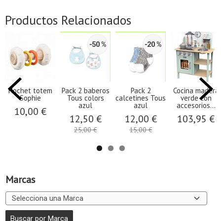
Productos Relacionados
-50 %
-20 %
Hochet totem
Pack 2 baberos
Pack 2
Cocina madera
Sophie
Tous colors
calcetines Tous
verde con
azul
azul
accesorios...
10,00 €
12,50 €
12,00 €
103,95 €
25,00 €
15,00 €
Marcas