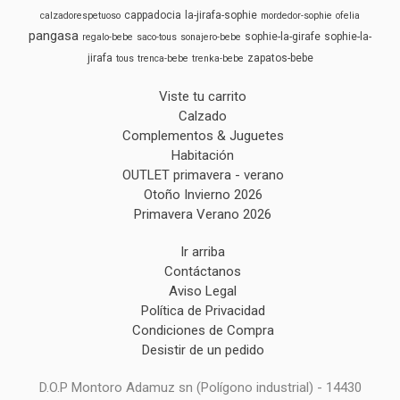
cappadocia
la-jirafa-sophie
calzadorespetuoso
mordedor-sophie
ofelia
pangasa
sophie-la-girafe
sophie-la-
regalo-bebe
saco-tous
sonajero-bebe
jirafa
zapatos-bebe
tous
trenca-bebe
trenka-bebe
Viste tu carrito
Calzado
Complementos & Juguetes
Habitación
OUTLET primavera - verano
Otoño Invierno 2026
Primavera Verano 2026
Ir arriba
Contáctanos
Aviso Legal
Política de Privacidad
Condiciones de Compra
Desistir de un pedido
D.O.P Montoro Adamuz sn (Polígono industrial) - 14430