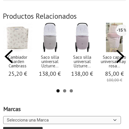
Productos Relacionados
-15 %
Cambiador
Saco silla
Saco silla
Saco capazo
Garden
universal
universal
universal Raya
Cambrass
Uzturre...
Uzturre...
rosa...
25,20 €
138,00 €
138,00 €
85,00 €
100,00 €
Marcas