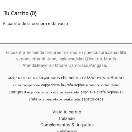
Tu Carrito (0)
El carrito de la compra está vacío
Encuentra en tienda mejores marcas en puericultura,canastilla
y moda infantil. Jane, Inglesina,Mast,Olmitos, Martín
Aranda,Mayoral,Uzturre,Cambrass,Pangasa,...
calzado-respetuoso
blanditos
abrigo-blanco-unisex
babydif
barefoot
cappadocia
la-jirafa-sophie
calzadorespetuoso
mordedor-sophie
ofelia
pangasa
sophie-la-girafe
sophie-la-
regalo-bebe
saco-tous
sonajero-bebe
jirafa
zapatos-bebe
tous
trenca-bebe
trenka-bebe
Viste tu carrito
Calzado
Complementos & Juguetes
Habitación