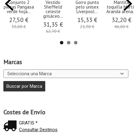
Conjunto 2
Vestido
Gorro punto
Mantita
piezas Pangasa
Sheffield
pelo unisex
toquilla Martín
verde hoja...
celeste
Liverpool...
Aranda arena...
grisáceo...
27,50 €
15,33 €
32,20 €
31,35 €
55,00 €
21,90 €
46,00 €
62,70 €
Marcas
Costes de Envío
GRATIS *
Consultar Destinos