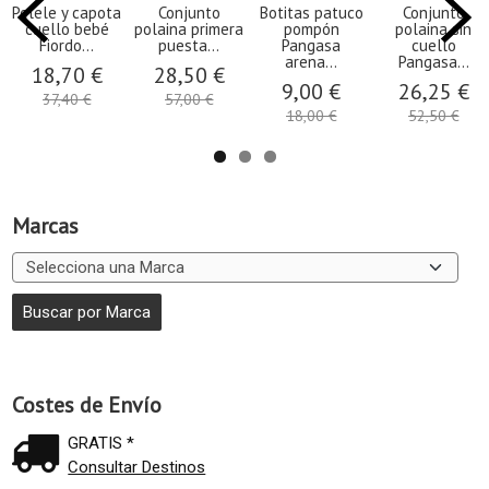
Pelele y capota
Conjunto
Botitas patuco
Conjunto
cuello bebé
polaina primera
pompón
polaina sin
Fiordo...
puesta...
Pangasa
cuello
arena...
Pangasa...
18,70 €
28,50 €
9,00 €
26,25 €
37,40 €
57,00 €
18,00 €
52,50 €
Marcas
Costes de Envío
GRATIS *
Consultar Destinos