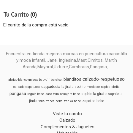
Tu Carrito (0)
El carrito de la compra está vacío
Encuentra en tienda mejores marcas en puericultura,canastilla
y moda infantil. Jane, Inglesina,Mast,Olmitos, Martín
Aranda,Mayoral,Uzturre,Cambrass,Pangasa,...
calzado-respetuoso
blanditos
abrigo-blanco-unisex
babydif
barefoot
cappadocia
la-jirafa-sophie
calzadorespetuoso
mordedor-sophie
ofelia
pangasa
sophie-la-girafe
sophie-la-
regalo-bebe
saco-tous
sonajero-bebe
jirafa
zapatos-bebe
tous
trenca-bebe
trenka-bebe
Viste tu carrito
Calzado
Complementos & Juguetes