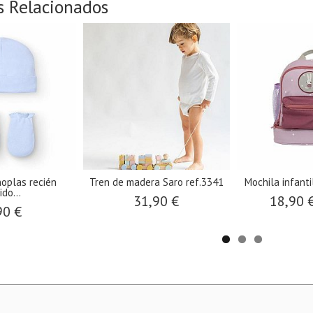
s Relacionados
noplas recién
Tren de madera Saro ref.3341
Mochila infantil
ido...
31,90 €
18,90 
90 €