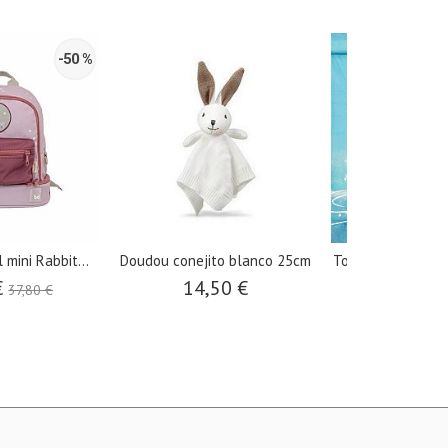
-50 %
 mini Rabbit...
Doudou conejito blanco 25cm
Toalla baño microf
€
14,50 €
5,25 €
37,80 €