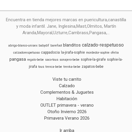
Encuentra en tienda mejores marcas en puericultura,canastilla
y moda infantil. Jane, Inglesina,Mast,Olmitos, Martín
Aranda,Mayoral,Uzturre,Cambrass,Pangasa,...
calzado-respetuoso
blanditos
abrigo-blanco-unisex
babydif
barefoot
cappadocia
la-jirafa-sophie
calzadorespetuoso
mordedor-sophie
ofelia
pangasa
sophie-la-girafe
sophie-la-
regalo-bebe
saco-tous
sonajero-bebe
jirafa
zapatos-bebe
tous
trenca-bebe
trenka-bebe
Viste tu carrito
Calzado
Complementos & Juguetes
Habitación
OUTLET primavera - verano
Otoño Invierno 2026
Primavera Verano 2026
Ir arriba