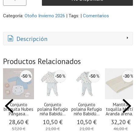
Categoría:
Otoño Invierno 2026
|
Tags:
|
Comentarios
Descripción
Productos Relacionados
-50 %
-50 %
-50 %
-30 %
Conjunto
Conjunto
Conjunto
Mantita
braguita Nubes
polaina Refugio
polaina Refugio
toquilla Martín
Pangasa...
niña Babidú...
niño Babidú...
Aranda arena...
28,60 €
10,50 €
10,50 €
32,20 €
57,20 €
21,00 €
21,00 €
46,00 €