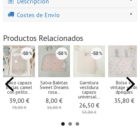
Descripción
Costes de Envío
Productos Relacionados
-50 %
-50 %
-50 %
Saco capazo
Salva Babitas
Garnitura
Bolso xl
borlas camel
Sweet Dreams
vestidura
vintage verde
con pelito...
rosa...
capazo
dpeques
universal...
39,00 €
8,00 €
35,80 €
26,50 €
78,00 €
16,00 €
53,00 €