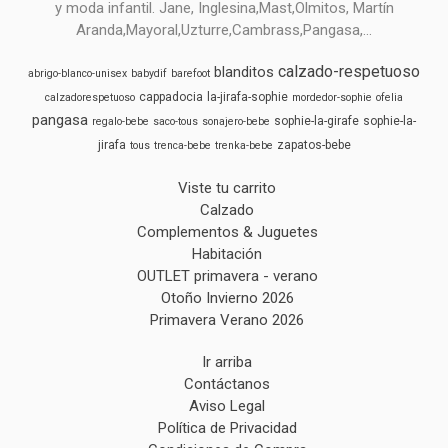
y moda infantil. Jane, Inglesina,Mast,Olmitos, Martín
Aranda,Mayoral,Uzturre,Cambrass,Pangasa,...
calzado-respetuoso
blanditos
abrigo-blanco-unisex
babydif
barefoot
cappadocia
la-jirafa-sophie
calzadorespetuoso
mordedor-sophie
ofelia
pangasa
sophie-la-girafe
sophie-la-
regalo-bebe
saco-tous
sonajero-bebe
jirafa
zapatos-bebe
tous
trenca-bebe
trenka-bebe
Viste tu carrito
Calzado
Complementos & Juguetes
Habitación
OUTLET primavera - verano
Otoño Invierno 2026
Primavera Verano 2026
Ir arriba
Contáctanos
Aviso Legal
Política de Privacidad