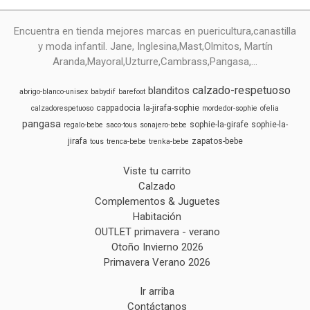
Encuentra en tienda mejores marcas en puericultura,canastilla
y moda infantil. Jane, Inglesina,Mast,Olmitos, Martín
Aranda,Mayoral,Uzturre,Cambrass,Pangasa,...
calzado-respetuoso
blanditos
abrigo-blanco-unisex
babydif
barefoot
cappadocia
la-jirafa-sophie
calzadorespetuoso
mordedor-sophie
ofelia
pangasa
sophie-la-girafe
sophie-la-
regalo-bebe
saco-tous
sonajero-bebe
jirafa
zapatos-bebe
tous
trenca-bebe
trenka-bebe
Viste tu carrito
Calzado
Complementos & Juguetes
Habitación
OUTLET primavera - verano
Otoño Invierno 2026
Primavera Verano 2026
Ir arriba
Contáctanos