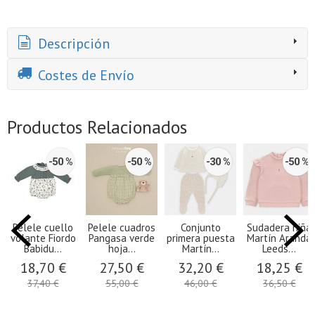
Descripción
Costes de Envío
Productos Relacionados
-50 %
-50 %
-30 %
-50 %
Pelele cuello
Pelele cuadros
Conjunto
Sudadera niña
volante Fiordo
Pangasa verde
primera puesta
Martín Aranda
Babidu...
hoja...
Martín...
Leeds...
18,70 €
27,50 €
32,20 €
18,25 €
37,40 €
55,00 €
46,00 €
36,50 €