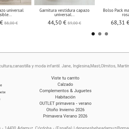
azo universal
Garnitura vestidura capazo
Bolso Pack ma
sible...
universal...
rosa
 €
44,50 €
68,31 
88,00 €
89,00 €
ltura,canastilla y moda infantil. Jane, Inglesina,Mast,Olmitos, Mart
Viste tu carrito
Calzado
ie
Complementos & Juguetes
bebe
Habitación
e
OUTLET primavera - verano
Otoño Invierno 2026
Primavera Verano 2026
al) - 14430 Adamuz, Córdoba - (España) | denenesbebeadamuz@gmai