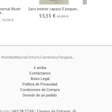
ternal Blush
Saco interior capazo D´peques...
Toquilla lana v
...
ref.4
53,55 €
63,00 €
€
47,25 €
75,90 €
ín Aranda,Mayoral,Uzturre,Cambrass,Pangasa,...
Ir arriba
Contáctanos
Aviso Legal
Política de Privacidad
Condiciones de Compra
Desistir de un pedido
l.com |
663 28 27 69
|
Tiempo de Entrega:
48