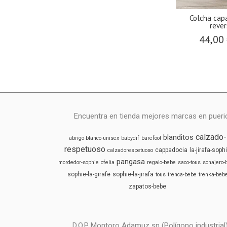
Colcha cap
rever
44,00
Encuentra en tienda mejores marcas en puericu
calzado-
blanditos
abrigo-blanco-unisex
babydif
barefoot
respetuoso
cappadocia
la-jirafa-soph
calzadorespetuoso
pangasa
mordedor-sophie
ofelia
regalo-bebe
saco-tous
sonajero-
sophie-la-girafe
sophie-la-jirafa
tous
trenca-bebe
trenka-beb
zapatos-bebe
D.O.P Montoro Adamuz sn (Polígono industri