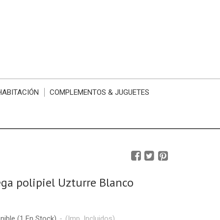
HABITACIÓN
COMPLEMENTOS & JUGUETES
ega polipiel Uzturre Blanco
nible
(1 En Stock)
-
(Imp. Incluidos)