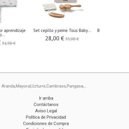
or aprendizaje
Set cepillo y peine Tous Baby...
Bolso maternida
...
para.
28,00 €
35,00 €
€
79,20 €
31,90 €
ín Aranda,Mayoral,Uzturre,Cambrass,Pangasa,...
Ir arriba
Contáctanos
Aviso Legal
Política de Privacidad
Condiciones de Compra