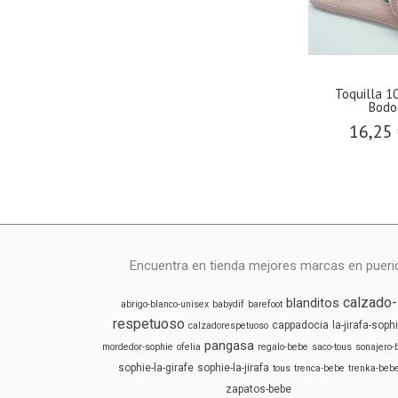
Toquilla 
Bodo
16,25
Encuentra en tienda mejores marcas en puericu
calzado-
blanditos
abrigo-blanco-unisex
babydif
barefoot
respetuoso
cappadocia
la-jirafa-soph
calzadorespetuoso
pangasa
mordedor-sophie
ofelia
regalo-bebe
saco-tous
sonajero-
sophie-la-girafe
sophie-la-jirafa
tous
trenca-bebe
trenka-beb
zapatos-bebe