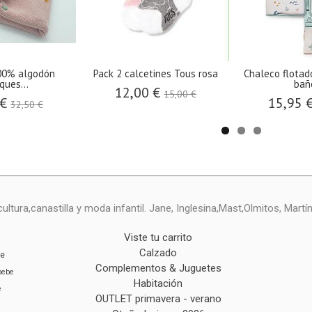
100% algodón
Pack 2 calcetines Tous rosa
Chaleco flotad
ques...
baño
12,00 €
15,00 €
 €
15,95 
32,50 €
ltura,canastilla y moda infantil. Jane, Inglesina,Mast,Olmitos, Mart
Viste tu carrito
Calzado
ie
Complementos & Juguetes
bebe
Habitación
e
OUTLET primavera - verano