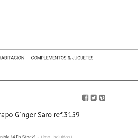
HABITACIÓN
COMPLEMENTOS & JUGUETES
apo Ginger Saro ref.3159
nible
(4 En Stock)
-
(Imp. Incluidos)