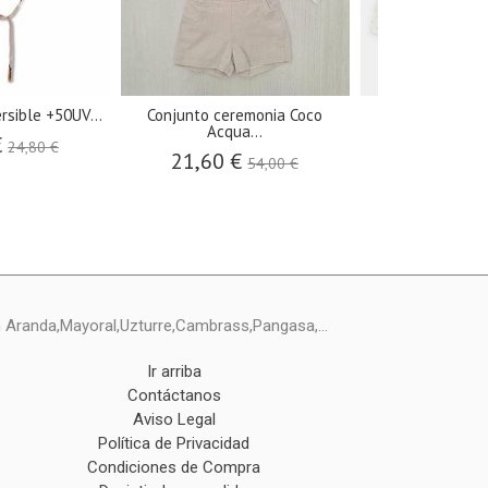
rsible +50UV...
Conjunto ceremonia Coco
Jesusito plume
Acqua...
Martín
€
24,80 €
21,60 €
29,80 €
54,00 €
ín Aranda,Mayoral,Uzturre,Cambrass,Pangasa,...
Ir arriba
Contáctanos
Aviso Legal
Política de Privacidad
Condiciones de Compra