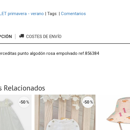
ET primavera - verano
|
Tags:
|
Comentarios
PCIÓN
COSTES DE ENVÍO
rceditas punto algodón rosa empolvado ref.856384
s Relacionados
-50 %
-50 %