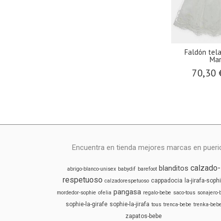
Faldón tel
Mar
70,30
Encuentra en tienda mejores marcas en puericu
calzado-
blanditos
abrigo-blanco-unisex
babydif
barefoot
respetuoso
cappadocia
la-jirafa-soph
calzadorespetuoso
pangasa
mordedor-sophie
ofelia
regalo-bebe
saco-tous
sonajero-
sophie-la-girafe
sophie-la-jirafa
tous
trenca-bebe
trenka-beb
zapatos-bebe