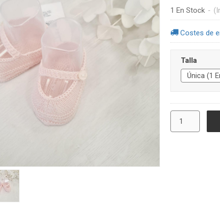
1 En Stock
-
(I
Costes de e
Talla