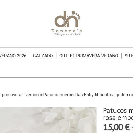
VERANO 2026
CALZADO
OUTLET PRIMAVERA VERANO
SU 
 primavera - verano
»
Patucos merceditas Babydif punto algodón r
Patucos m
rosa empo
15,00 €