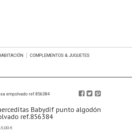
HABITACIÓN
COMPLEMENTOS & JUGUETES
osa empolvado ref.856384
erceditas Babydif punto algodón
lvado ref.856384
15,00 €