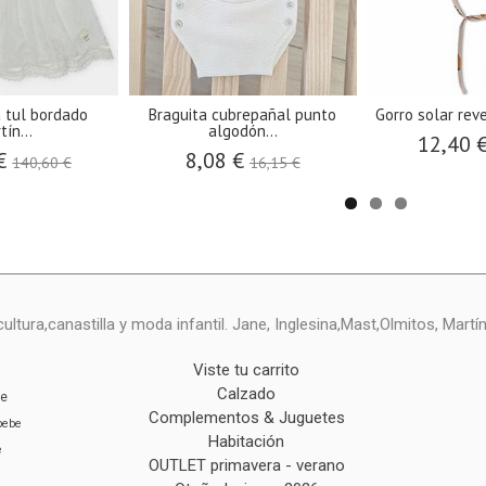
a tul bordado
Braguita cubrepañal punto
Gorro solar reve
tín...
algodón...
12,40 
 €
8,08 €
140,60 €
16,15 €
ltura,canastilla y moda infantil. Jane, Inglesina,Mast,Olmitos, Mart
Viste tu carrito
Calzado
ie
Complementos & Juguetes
bebe
Habitación
e
OUTLET primavera - verano