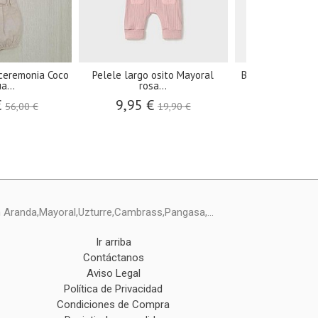
 ceremonia Coco
Pelele largo osito Mayoral
Babero tela cer
a...
rosa...
Firenze
€
9,95 €
7,75 €
56,00 €
19,90 €
1
ín Aranda,Mayoral,Uzturre,Cambrass,Pangasa,...
Ir arriba
Contáctanos
Aviso Legal
Política de Privacidad
Condiciones de Compra