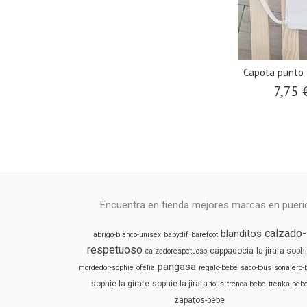
Capota punto
7,75 
Encuentra en tienda mejores marcas en puericu
calzado-
blanditos
abrigo-blanco-unisex
babydif
barefoot
respetuoso
cappadocia
la-jirafa-soph
calzadorespetuoso
pangasa
mordedor-sophie
ofelia
regalo-bebe
saco-tous
sonajero-
sophie-la-girafe
sophie-la-jirafa
tous
trenca-bebe
trenka-beb
zapatos-bebe