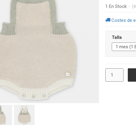
1 En Stock
-
(I
Costes de e
Talla