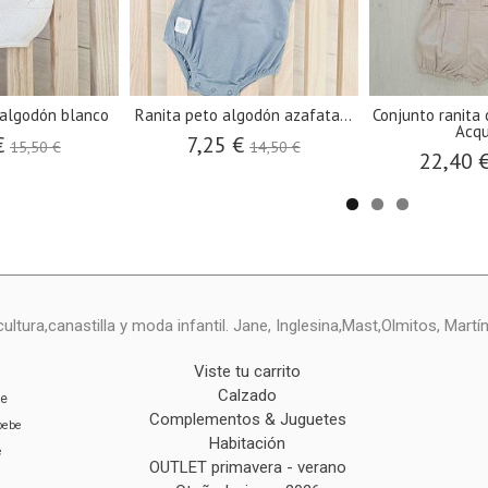
 algodón blanco
Ranita peto algodón azafata...
Conjunto ranita
Acqu
€
7,25 €
15,50 €
14,50 €
22,40 
ltura,canastilla y moda infantil. Jane, Inglesina,Mast,Olmitos, Mart
Viste tu carrito
Calzado
ie
Complementos & Juguetes
bebe
Habitación
e
OUTLET primavera - verano