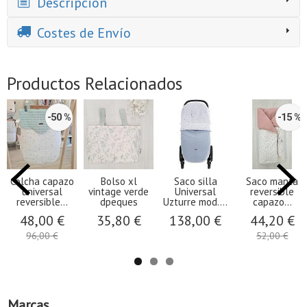
Descripción
Costes de Envío
Productos Relacionados
-50 %
-15 %
Colcha capazo
Bolso xl
Saco silla
Saco manta
universal
vintage verde
Universal
reversible
reversible...
dpeques
Uzturre mod....
capazo...
48,00 €
35,80 €
138,00 €
44,20 €
96,00 €
52,00 €
Marcas