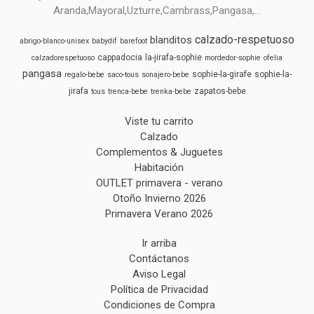
Aranda,Mayoral,Uzturre,Cambrass,Pangasa,...
calzado-respetuoso
blanditos
abrigo-blanco-unisex
babydif
barefoot
cappadocia
la-jirafa-sophie
calzadorespetuoso
mordedor-sophie
ofelia
pangasa
sophie-la-girafe
sophie-la-
regalo-bebe
saco-tous
sonajero-bebe
jirafa
zapatos-bebe
tous
trenca-bebe
trenka-bebe
Viste tu carrito
Calzado
Complementos & Juguetes
Habitación
OUTLET primavera - verano
Otoño Invierno 2026
Primavera Verano 2026
Ir arriba
Contáctanos
Aviso Legal
Política de Privacidad
Condiciones de Compra