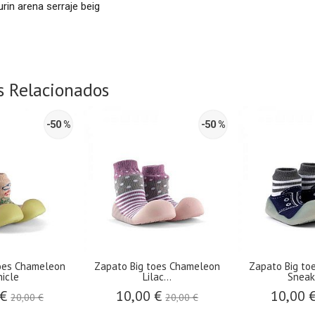
urin arena serraje beig
s Relacionados
-50 %
-50 %
toes Chameleon
Zapato Big toes Chameleon
Zapato Big to
hicle
Lilac...
Sneake
 €
10,00 €
10,00 
20,00 €
20,00 €