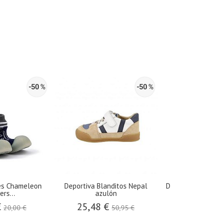
-50 %
-50 %
es Chameleon
Deportiva Blanditos Nepal
Deportiva respe
rs...
azulón
rosa.
€
25,48 €
18,50 
20,00 €
50,95 €