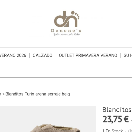
VERANO 2026
CALZADO
OUTLET PRIMAVERA VERANO
SU 
o
»
Blanditos Turin arena serraje beig
Blanditos
23,75 €
1 En Stock
-
(I