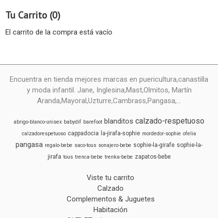
Tu Carrito (0)
El carrito de la compra está vacío
Encuentra en tienda mejores marcas en puericultura,canastilla
y moda infantil. Jane, Inglesina,Mast,Olmitos, Martín
Aranda,Mayoral,Uzturre,Cambrass,Pangasa,...
calzado-respetuoso
blanditos
abrigo-blanco-unisex
babydif
barefoot
cappadocia
la-jirafa-sophie
calzadorespetuoso
mordedor-sophie
ofelia
pangasa
sophie-la-girafe
sophie-la-
regalo-bebe
saco-tous
sonajero-bebe
jirafa
zapatos-bebe
tous
trenca-bebe
trenka-bebe
Viste tu carrito
Calzado
Complementos & Juguetes
Habitación