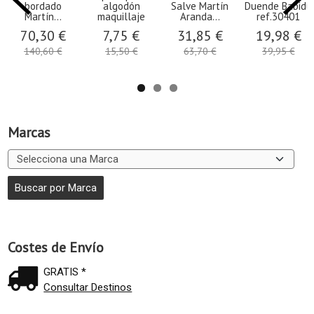
bordado
algodón
Salve Martín
Duende Babidú
Martín...
maquillaje
Aranda...
ref.30401
70,30 €
7,75 €
31,85 €
19,98 €
140,60 €
15,50 €
63,70 €
39,95 €
Marcas
Costes de Envío
GRATIS *
Consultar Destinos