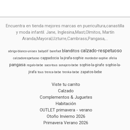
Encuentra en tienda mejores marcas en puericultura,canastilla
y moda infantil. Jane, Inglesina,Mast,Olmitos, Martín
Aranda,Mayoral,Uzturre,Cambrass,Pangasa,...
calzado-respetuoso
blanditos
abrigo-blanco-unisex
babydif
barefoot
cappadocia
la-jirafa-sophie
calzadorespetuoso
mordedor-sophie
ofelia
pangasa
sophie-la-girafe
sophie-la-
regalo-bebe
saco-tous
sonajero-bebe
jirafa
zapatos-bebe
tous
trenca-bebe
trenka-bebe
Viste tu carrito
Calzado
Complementos & Juguetes
Habitación
OUTLET primavera - verano
Otoño Invierno 2026
Primavera Verano 2026