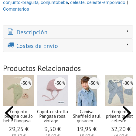
conjunto-braguita
conjuntobebe
celeste
celeste-empolvado
|
Comentarios
Descripción
Costes de Envío
Productos Relacionados
-50 %
-50 %
-50 %
-30 %
Conjunto
Capota estrella
Camisa
Conjunto
polaina cuello
Pangasa rosa
Sheffield azul
primera puesta
bebé Pangasa...
vintage...
grisáceo...
celeste...
29,25 €
9,50 €
19,95 €
32,20 €
58,50 €
19,00 €
39,90 €
46,00 €